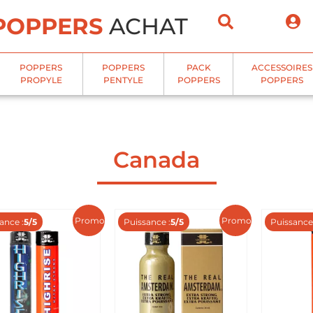
POPPERS
ACHAT
POPPERS
POPPERS
PACK
ACCESSOIRES
PROPYLE
PENTYLE
POPPERS
POPPERS
Canada
Promo !
Promo !
ance :
5/5
Puissance :
5/5
Puissance 