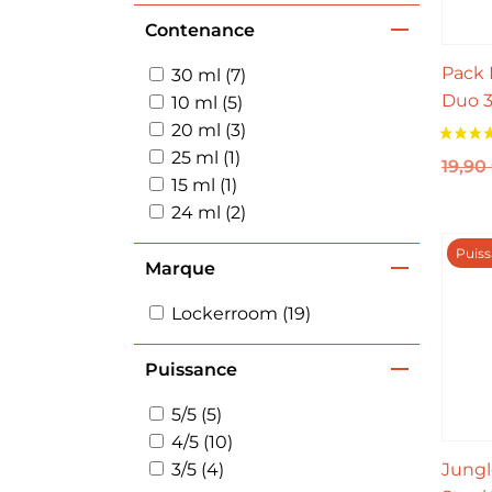
Contenance
Pack 
30 ml (7)
Duo 
10 ml (5)
20 ml (3)
25 ml (1)
19,90
15 ml (1)
24 ml (2)
Puiss
Marque
Lockerroom (19)
Puissance
5/5 (5)
4/5 (10)
3/5 (4)
Jungl