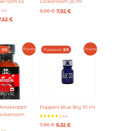
el 10ml x3
Lockerroom 25 ml
9,90
€
7,92
€
7,52
€
Promo !
Promo !
:
3/5
Puissance :
3/5
 Amsterdam
Poppers Blue Boy 10 ml
Lockerroom
7,90
€
6,32
€