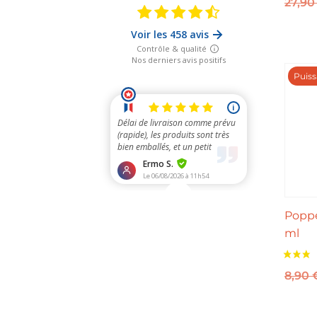
27,9
Puiss
Poppe
ml
8,90