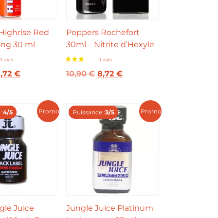
Highrise Red
Poppers Rochefort
ong 30 ml
30ml – Nitrite d’Hexyle
,72
€
10,90
€
8,72
€
Promo !
Promo !
:
4/5
Puissance :
3/5
gle Juice
Jungle Juice Platinum