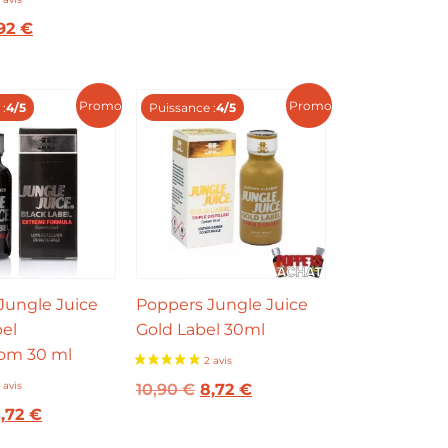
,92
€
Promo !
Promo !
:
4/5
Puissance :
4/5
3 avis
Jungle Juice
Poppers Jungle Juice
bel
Gold Label 30ml
om 30 ml
10,90
€
8,72
€
,72
€