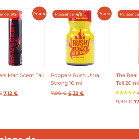
Promo !
Promo !
ance :
3/5
Puissance :
4/5
Puissance 
rs Man Scent Tall
Poppers Rush Ultra
The Rea
Strong 10 ml
Tall 20 m
€
7,12
€
7,90
€
6,32
€
9,90
€
7
3 avis