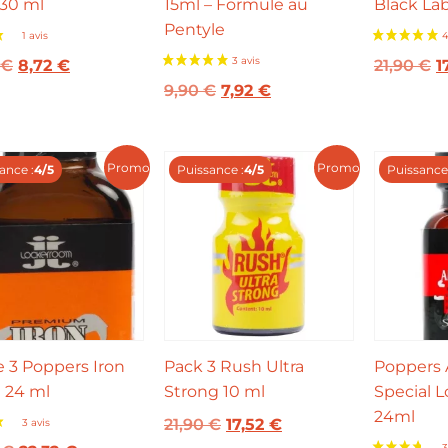
 30 ml
15ml – Formule au
Black Lab
Pentyle
1 avis
€
8,72
€
21,90
€
1
9,90
€
7,92
€
Promo !
Promo !
ance :
4/5
Puissance :
4/5
Puissance 
e 3 Poppers Iron
Pack 3 Rush Ultra
Poppers
 24 ml
Strong 10 ml
Special 
24ml
21,90
€
17,52
€