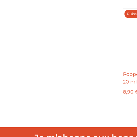
Puiss
Poppe
20 ml
8,90