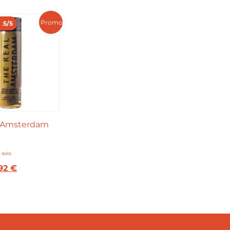
Promo !
:
5/5
l Amsterdam
l
,92
€