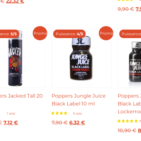
0
€
22,32
€
9,90
€
7
Promo !
Promo !
ance :
5/5
Puissance :
4/5
Puissance 
1 avis
rs Jacked Tall 20
Poppers Jungle Juice
Poppers 
Black Label 10 ml
Black La
Lockerro
€
7,12
€
7,90
€
6,32
€
10,90
€
8