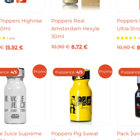
Poppers Highrise
Poppers Real
Poppers 
30ml
Amsterdam Hexyle
Ultra Str
30ml
10,90
€
8,72
€
€
15,92
€
10,90
€
8
Promo !
Promo !
ance :
4/5
Puissance :
4/5
Puissance 
e Juice Supreme
Poppers Pig Sweat
Pack Jun