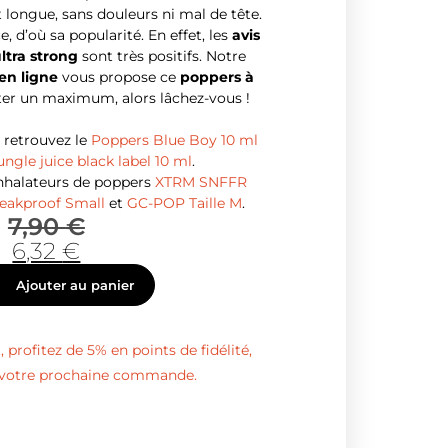
t longue, sans douleurs ni mal de tête.
ce, d’où sa popularité. En effet, les
avis
ltra strong
sont très positifs. Notre
en ligne
vous propose ce
poppers à
ter un maximum, alors lâchez-vous !
retrouvez le
Poppers Blue Boy 10 ml
ungle juice black label 10 ml
.
inhalateurs de poppers
XTRM SNFFR
akproof Small
et
GC-POP Taille M
.
7,90
€
6,32
€
Ajouter au panier
 profitez de 5% en points de fidélité,
s votre prochaine commande.