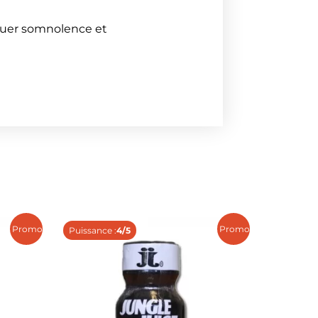
oquer somnolence et
Promo !
Promo !
Puissance :
4/5