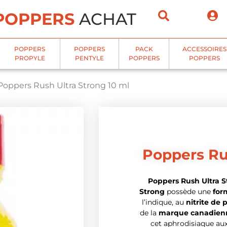
POPPERS
ACHAT
POPPERS
POPPERS
PACK
ACCESSOIRES
PROPYLE
PENTYLE
POPPERS
POPPERS
Poppers Rush Ultra Strong 10 ml
Poppers Ru
Poppers Rush Ultra S
Strong
possède une
for
l’indique, au
nitrite de 
de la
marque canadien
cet aphrodisiaque aux