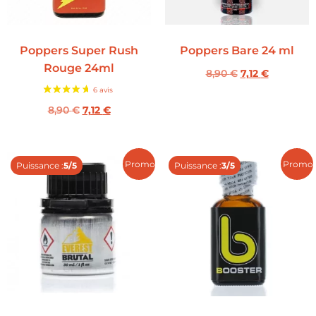
Poppers Super Rush
Poppers Bare 24 ml
Rouge 24ml
8,90
€
7,12
€
8,90
€
7,12
€
Promo !
Promo 
Puissance :
5/5
Puissance :
3/5