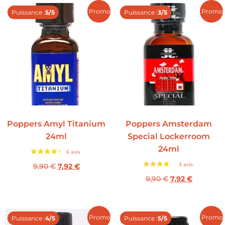
Promo !
Promo 
Puissance :
5/5
Puissance :
3/5
Poppers Amyl Titanium
Poppers Amsterdam
24ml
Special Lockerroom
24ml
9,90
€
7,92
€
9,90
€
7,92
€
Promo !
Promo 
Puissance :
4/5
Puissance :
5/5