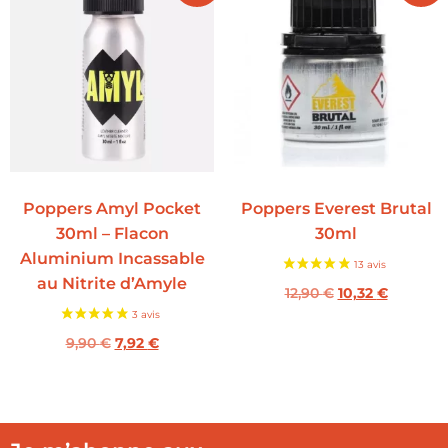
Poppers Amyl Pocket
Poppers Everest Brutal
30ml – Flacon
30ml
Aluminium Incassable
au Nitrite d’Amyle
12,90
€
10,32
€
9,90
€
7,92
€