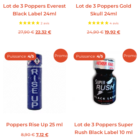
Lot de 3 Poppers Everest
Lot de 3 Poppers Gold
Black Label 24ml
Skull 24ml
27,90
€
22,32
€
24,90
€
19,92
€
Promo !
Promo 
Puissance :
4/5
Puissance :
4/5
Poppers Rise Up 25 ml
Lot de 3 Poppers Super
Rush Black Label 10 ml
8,90
€
7,12
€