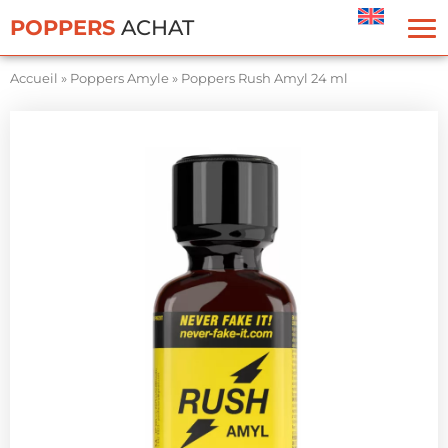
Panneau de gestion des cookies
POPPERS
ACHAT
Accueil
»
Poppers Amyle
»
Poppers Rush Amyl 24 ml