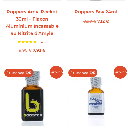
Poppers Amyl Pocket
Poppers Boy 24ml
30ml – Flacon
8,90
€
7,12
€
Aluminium Incassable
au Nitrite d’Amyle
9,90
€
7,92
€
Promo !
Promo 
Puissance :
3/5
Puissance :
3/5