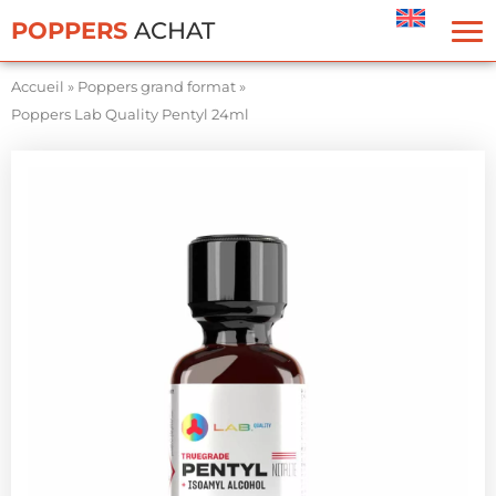
Panneau de gestion des cookies
POPPERS
ACHAT
Accueil
»
Poppers grand format
»
Poppers Lab Quality Pentyl 24ml