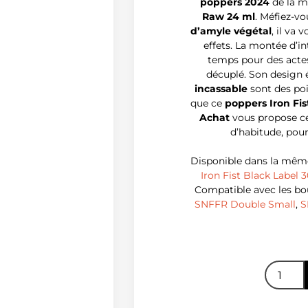
poppers 2024
de la ma
Raw 24 ml
. Méfiez-v
d’amyle végétal
, il va
effets. La montée d’in
temps pour des actes
décuplé. Son design 
incassable
sont des poi
que ce
poppers Iron Fis
Achat
vous propose c
d’habitude, pou
Disponible dans la mê
Iron Fist Black Label 
Compatible avec les b
SNFFR Double Small
,
S