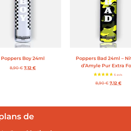
Poppers Boy 24ml
Poppers Bad 24ml – Nit
d’Amyle Pur Extra Fo
8,90
€
7,12
€
8,90
€
7,12
€
plans de