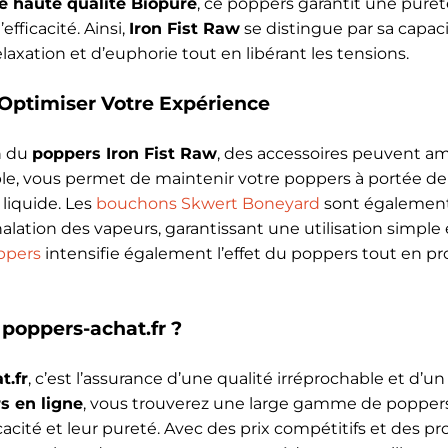
de haute qualité Biopure
, ce poppers garantit une puret
fficacité. Ainsi,
Iron Fist Raw
se distingue par sa capac
axation et d’euphorie tout en libérant les tensions.
 Optimiser Votre Expérience
on du
poppers Iron Fist Raw
, des accessoires peuvent am
le, vous permet de maintenir votre poppers à portée de
 liquide. Les
bouchons Skwert Boneyard
sont également
halation des vapeurs, garantissant une utilisation simple
ppers
intensifie également l’effet du poppers tout en p
poppers-achat.fr ?
t.fr
, c’est l’assurance d’une qualité irréprochable et d’u
s en ligne
, vous trouverez une large gamme de poppe
cacité et leur pureté. Avec des prix compétitifs et des p