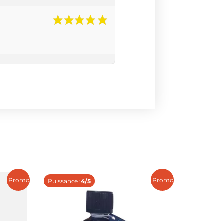
Promo !
Promo !
Puissance :
4/5