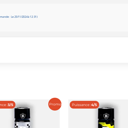
mande : Le 25/11/2024 à 12:31)
Promo !
nce :
3/5
Puissance :
4/5