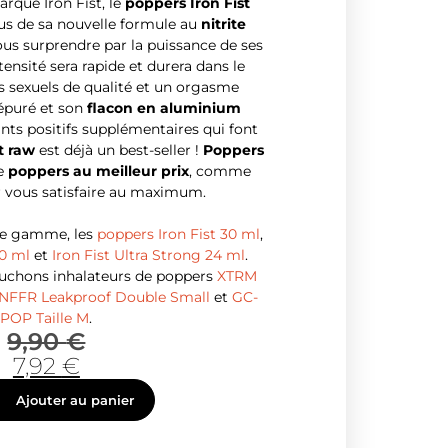
rque Iron Fist, le
poppers Iron Fist
ous de sa nouvelle formule au
nitrite
 vous surprendre par la puissance de ses
tensité sera rapide et durera dans le
 sexuels de qualité et un orgasme
épuré et son
flacon en aluminium
nts positifs supplémentaires qui font
t raw
est déjà un best-seller !
Poppers
e
poppers au meilleur prix
, comme
r vous satisfaire au maximum.
me gamme, les
poppers Iron Fist 30 ml
,
30 ml
et
Iron Fist Ultra Strong 24 ml
.
ouchons inhalateurs de poppers
XTRM
NFFR Leakproof Double Small
et
GC-
POP Taille M
.
9,90
€
7,92
€
Ajouter au panier