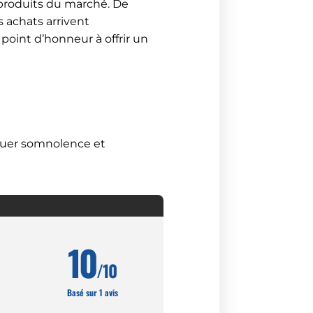
 produits du marché. De
s achats arrivent
point d’honneur à offrir un
oquer somnolence et
10
/10
Basé sur 1 avis