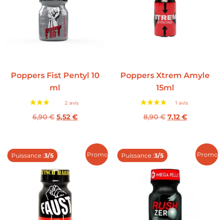
Poppers Fist Pentyl 10
Poppers Xtrem Amyle
ml
15ml
6,90
€
5,52
€
8,90
€
7,12
€
Promo !
Promo 
Puissance :
3/5
Puissance :
3/5