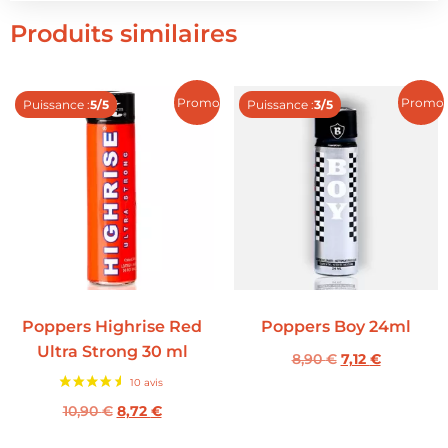
Produits similaires
Promo !
Promo 
Puissance :
5/5
Puissance :
3/5
Poppers Highrise Red
Poppers Boy 24ml
Ultra Strong 30 ml
8,90
€
7,12
€
10,90
€
8,72
€