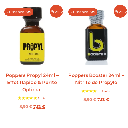
Promo !
Promo 
Puissance :
3/5
Puissance :
3/5
Poppers Propyl 24ml –
Poppers Booster 24ml –
Effet Rapide & Purité
Nitrite de Propyle
Optimal
8,90
€
7,12
€
8,90
€
7,12
€