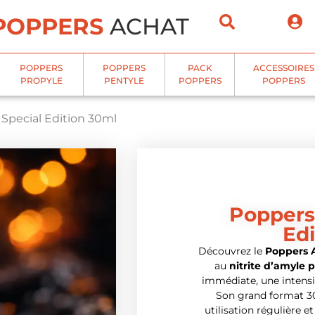
POPPERS
ACHAT
POPPERS
POPPERS
PACK
ACCESSOIRES
PROPYLE
PENTYLE
POPPERS
POPPERS
Special Edition 30ml
Poppers
Ed
Découvrez le
Poppers A
au
nitrite d’amyle 
immédiate, une intensi
Son grand format 30
utilisation régulière