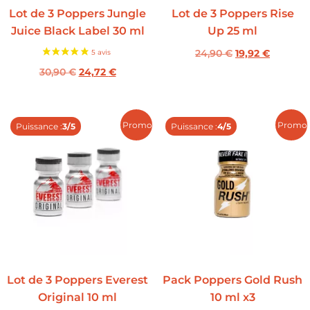
Lot de 3 Poppers Jungle
Lot de 3 Poppers Rise
Juice Black Label 30 ml
Up 25 ml
24,90
€
19,92
€
30,90
€
24,72
€
Promo !
Promo 
Puissance :
3/5
Puissance :
4/5
Lot de 3 Poppers Everest
Pack Poppers Gold Rush
Original 10 ml
10 ml x3