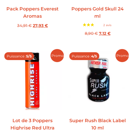
Pack Poppers Everest
Poppers Gold Skull 24
Aromas
ml
34,91
€
27,93
€
8,90
€
7,12
€
Promo !
Promo 
Puissance :
5/5
Puissance :
4/5
Lot de 3 Poppers
Super Rush Black Label
Highrise Red Ultra
10 ml