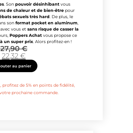
es
. Son
pouvoir désinhibant
vous
ns de chaleur et de bien-être
pour
ébats sexuels très hard
. De plus, le
ans son
format pocket en aluminum
,
 avec vous et
sans risque de casser la
ours,
Poppers Achat
vous propose ce
à un super prix
. Alors profitez-en !
27,90
€
22,32
€
jouter au panier
 profitez de 5% en points de fidélité,
s votre prochaine commande.