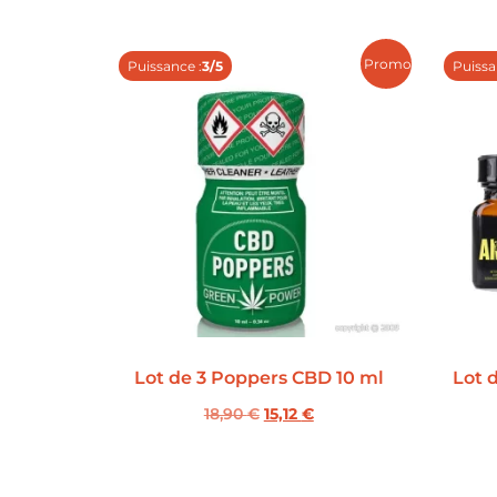
Promo !
Puissance :
3/5
Puissa
Lot de 3 Poppers CBD 10 ml
Lot 
18,90
€
15,12
€