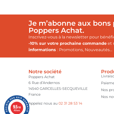
Je m’abonne aux bons 
Poppers Achat.
Inscrivez-vous à la newsletter pour bénéfi
-10% sur votre prochaine commande
et 
informations
: Promotions, Nouveautés…
Notre société
Prod
Livrais
Poppers Achat
6 Rue d’Andernos
Paieme
14540 GARCELLES-SECQUEVILLE
Nos pr
France
Nos no
Appelez nous au
02 31 28 53 14
9.5
/10
458 avis