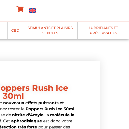
STIMULANTS ET PLAISIRS
LUBRIFIANTS ET
CBD
SEXUELS
PRÉSERVATIFS
Poppers Rush Ice
30ml
de
nouveaux effets puissants et
nez tester le
Poppers Rush Ice 30ml
.
ase de
nitrite d’Amyle
, la
molécule la
. Cet
aphrodisiaque
est donc votre
érection très forte
pour passer des