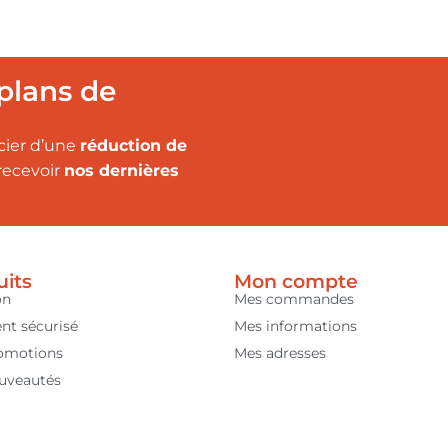
plans de
cier d’une
réduction de
recevoir
nos dernières
uits
Mon compte
on
Mes commandes
nt sécurisé
Mes informations
omotions
Mes adresses
uveautés