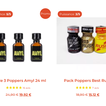
Promo !
nce :
5/5
Puissance :
3/5
de 3 Poppers Amyl 24 ml
Pack Poppers Best R
24,90
€
19,92
€
18,90
€
15,12
€