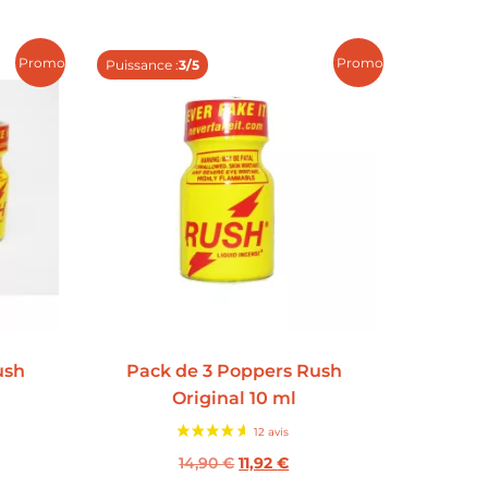
Promo !
Promo !
Puissance :
3/5
ush
Pack de 3 Poppers Rush
Original 10 ml
14,90
€
11,92
€