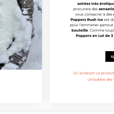
soirées très érotiqu
procurera des
sensatio
vous consacrer à des
Poppers Rush Ice
est d
pour l’emmener partout
bouteille
. Comme touj
Poppers en Lot de 3 
A
En achetant ce produit,
utilisables dè