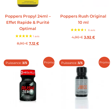
Poppers Propyl 24ml –
Poppers Rush Original
Effet Rapide & Purité
10 ml
Optimal
4,90
€
3,92
€
8,90
€
7,12
€
Promo !
Promo 
Puissance :
3/5
Puissance :
3/5