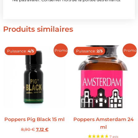
Produits similaires
Promo !
Promo 
Puissance :
4/5
Puissance :
2/5
Poppers Pig Black 15 ml
Poppers Amsterdam 24
ml
8,90
€
7,12
€