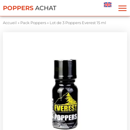
Panneau de gestion des cookies
POPPERS
ACHAT
Accueil
»
Pack Poppers
»
Lot de 3 Poppers Everest 15 ml