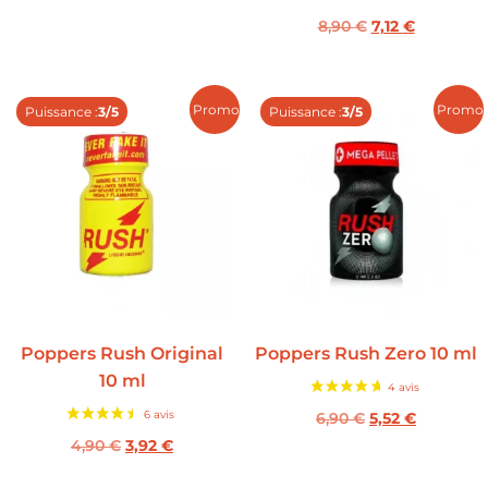
8,90
€
7,12
€
Promo !
Promo 
Puissance :
3/5
Puissance :
3/5
Poppers Rush Original
Poppers Rush Zero 10 ml
10 ml
6,90
€
5,52
€
4,90
€
3,92
€