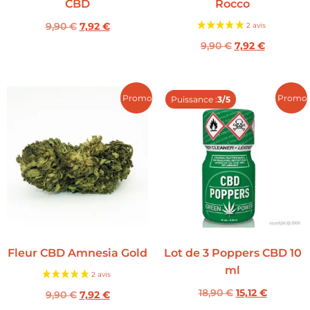
CBD
Rocco
9,90
€
7,92
€
9,90
€
7,92
€
Promo !
Promo 
Puissance :
3/5
Fleur CBD Amnesia Gold
Lot de 3 Poppers CBD 10
ml
18,90
€
15,12
€
9,90
€
7,92
€